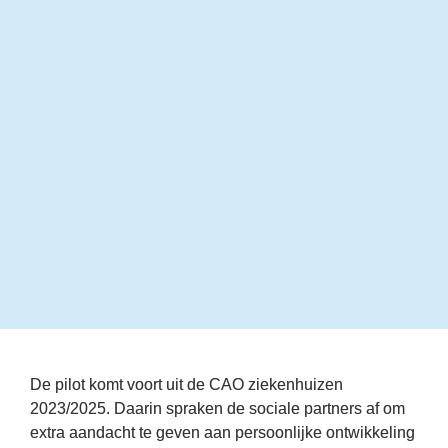
medewerkers!' Zo omschrijft Joke Hoek, 
adviseur leren en ontwikkelen bij 
Stichting Pento, Audiologische Centra en  
Vroegbehandeling, een pilot van de 
Stichting Arbeidsmarkt Ziekenhuizen 
(StAZ). Hiermee kregen 10 
zorginstellingen dit jaar 20.000 euro om 
per organisatie 20 medewerkers een 
opleiding of cursus te laten doen op het 
gebied van persoonlijke ontwikkeling.
De pilot komt voort uit de CAO ziekenhuizen 
2023/2025. Daarin spraken de sociale partners af om 
extra aandacht te geven aan persoonlijke ontwikkeling 