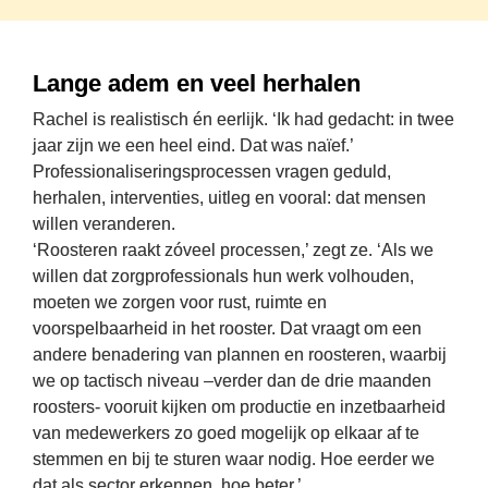
Lange adem en veel herhalen
Rachel is realistisch én eerlijk. 
‘Ik had gedacht: in twee 
jaar zijn we een heel eind. Dat was naïef.’
Professionaliserings­processen vragen geduld, 
herhalen, interventies, uitleg en vooral: dat mensen 
willen
 veranderen.
‘Roosteren raakt zóveel processen,’ zegt ze. ‘Als we 
willen dat zorgprofessionals hun werk volhouden, 
moeten we zorgen voor rust, ruimte en 
voorspelbaarheid in het rooster. Dat vraagt om een 
andere benadering van plannen en roosteren, waarbij 
we op tactisch niveau –verder dan de drie maanden 
roosters- vooruit kijken om productie en inzetbaarheid 
van medewerkers zo goed mogelijk op elkaar af te 
stemmen en bij te sturen waar nodig. Hoe eerder we 
dat als sector erkennen, hoe beter.’